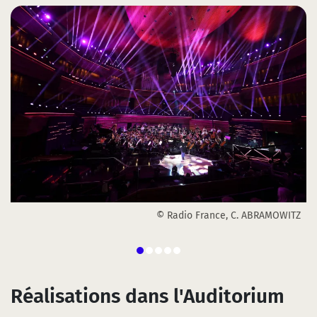
.
© Radio France, C. ABRAMOWITZ
Z
Réalisations dans l'Auditorium