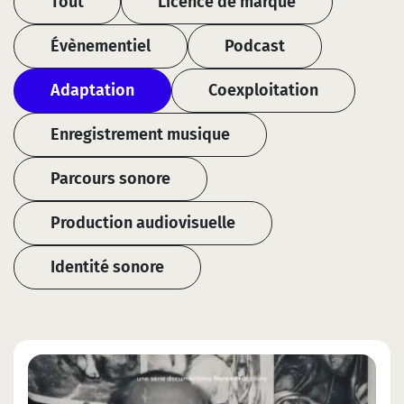
Tout
Licence de marque
Évènementiel
Podcast
Adaptation
Coexploitation
Enregistrement musique
Parcours sonore
Production audiovisuelle
Identité sonore